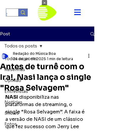
×
Post
Todos os posts
Redação do Música Boa
Todos os posts
24 de jan. de 2025
1 min de leitura
Antes de turnê com o
Resenhas
Ira!, Nasi lança o single
Opinião
"Rosa Selvagem"
Entrevistas
NASI
 disponibiliza nas 
Notícias
plataformas de streaming, o 
single “Rosa Selvagem”. A faixa é 
Shows
a versão de NASI de um clássico 
Fotos
que fez sucesso com Jerry Lee 