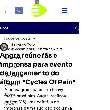
×
Post
Todos os posts
Guilherme Moro
Todos os posts
27 de out. de 2023
2 min de leitura
Angra reúne fãs e
Resenhas
imprensa para evento
Opinião
de lançamento do
Entrevistas
álbum "Cycles Of Pain"
Notícias
A consagrada banda de heavy 
Shows
metal brasileira, Angra, realizou 
ontem (26) uma coletiva de 
Fotos
imprensa e uma audição exclusiva 