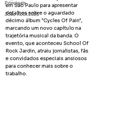
Principais
em São Paulo para apresentar 
detalhes sobre o aguardado 
João Rock 2025
décimo álbum "Cycles Of Pain", 
marcando um novo capítulo na 
trajetória musical da banda. O 
evento, que aconteceu School Of 
Rock Jardin, atraiu jornalistas, fãs 
e convidados especiais ansiosos 
para conhecer mais sobre o 
trabalho.