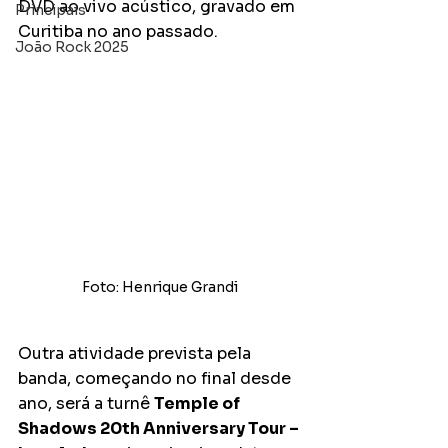
DVD ao vivo acústico, gravado em 
Principais
Curitiba no ano passado. 
João Rock 2025
Foto: Henrique Grandi
Outra atividade prevista pela 
banda, começando no final desde 
ano, será a turnê 
Temple of 
Shadows 20th Anniversary Tour – 