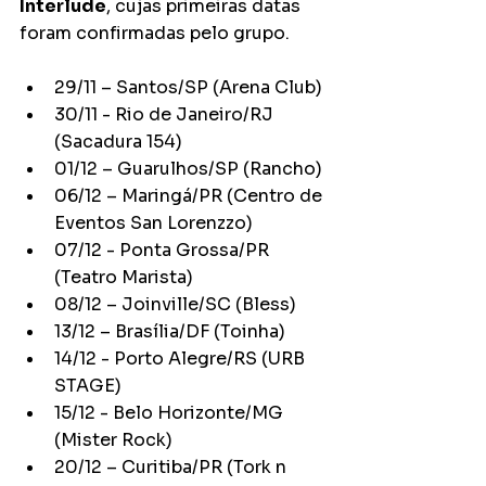
Interlude
, cujas primeiras datas 
foram confirmadas pelo grupo.
29/11 – Santos/SP (Arena Club)
30/11 - Rio de Janeiro/RJ 
(Sacadura 154)
01/12 – Guarulhos/SP (Rancho)
06/12 – Maringá/PR (Centro de 
Eventos San Lorenzzo)
07/12 - Ponta Grossa/PR 
(Teatro Marista)
08/12 – Joinville/SC (Bless)
13/12 – Brasília/DF (Toinha)
14/12 - Porto Alegre/RS (URB 
STAGE)
15/12 - Belo Horizonte/MG 
(Mister Rock)
20/12 – Curitiba/PR (Tork n