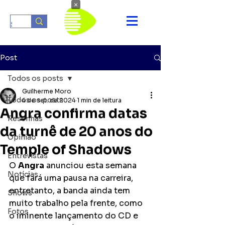
×
Post
Todos os posts
Guilherme Moro
Todos os posts
4 de set. de 2024
1 min de leitura
Angra confirma datas
Resenhas
da turnê de 20 anos do
Opinião
Temple of Shadows
Entrevistas
O 
Angra
 anunciou esta semana 
Notícias
que fará uma pausa na carreira, 
entretanto, a banda ainda tem 
Shows
muito trabalho pela frente, como 
Fotos
o iminente lançamento do CD e 