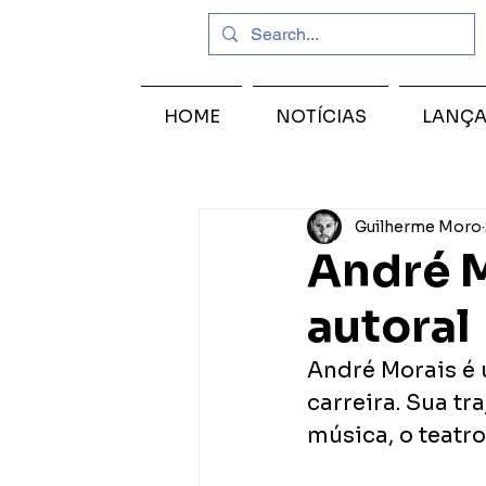
HOME
NOTÍCIAS
LANÇ
Guilherme Moro
André M
autoral
André Morais é 
carreira. Sua tr
música, o teatro