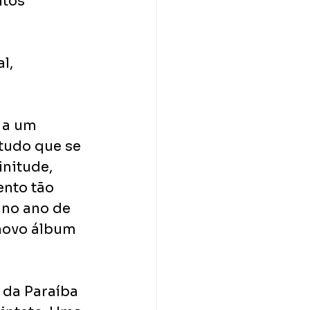
tos 
l, 
 a um 
tudo que se 
nitude, 
nto tão 
no ano de 
novo álbum 
da Paraíba 