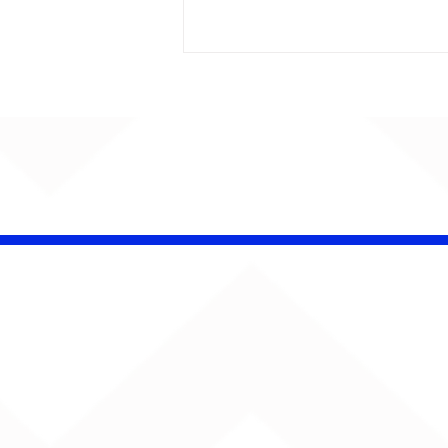
CHAMELEO acerta as
contas com o passado
em “Versão dos Fatos”