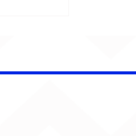
é Pacheco e Ubandu
erram trajetória com
iovisual gravado na
ção Ferroviária de
ru