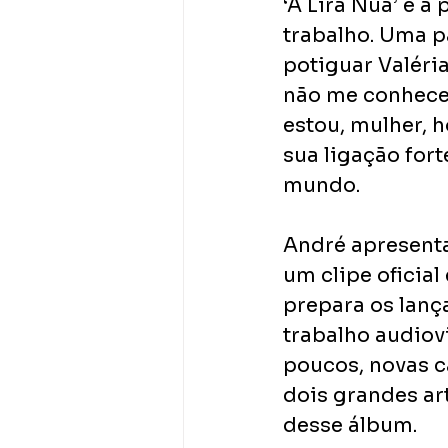
‘A Lira Nua’ é a
trabalho. Uma p
potiguar Valéri
não me conhece,
estou, mulher, h
sua ligação for
mundo.
André apresenta
um clipe oficia
prepara os lanç
trabalho audiovi
poucos, novas c
dois grandes ar
desse álbum.