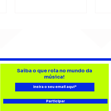
Barão Vermelho reúne
Beb
formação original em
enc
Saiba o que rola no mundo da
show em Ribeirão Preto
aud
música!
Esta
Bau
Participar