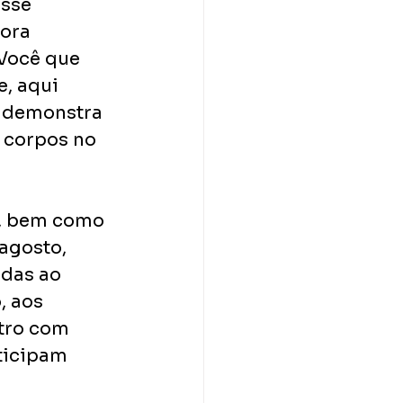
sse 
ora 
“Você que 
, aqui 
a demonstra 
 corpos no 
s, bem como 
agosto, 
das ao 
, aos 
tro com 
ticipam 