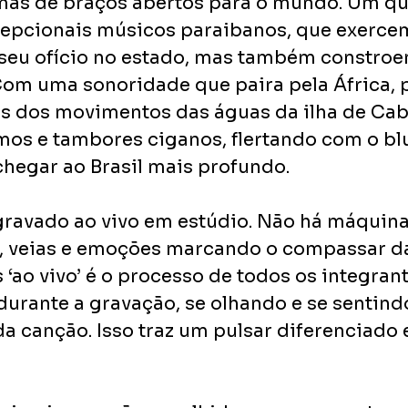
mas de braços abertos para o mundo. Um qu
cepcionais músicos paraibanos, que exerce
seu ofício no estado, mas também constroe
om uma sonoridade que paira pela África, 
as dos movimentos das águas da ilha de Cab
tmos e tambores ciganos, flertando com o bl
chegar ao Brasil mais profundo.
ravado ao vivo em estúdio. Não há máquina
, veias e emoções marcando o compassar da
‘ao vivo’ é o processo de todos os integran
durante a gravação, se olhando e se sentind
a canção. Isso traz um pulsar diferenciado 