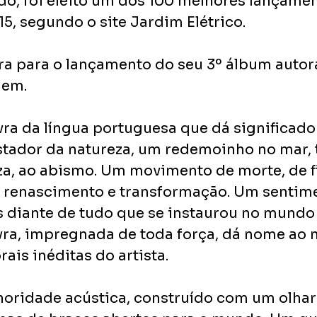
do, foi eleito um dos 100 melhores lançamen
5, segundo o site Jardim Elétrico.
ra para o lançamento do seu 3º álbum autora
gem.
ra da língua portuguesa que dá significado
ador da natureza, um redemoinho no mar, 
za, ao abismo. Um movimento de morte, de fi
renascimento e transformação. Um sentime
 diante de tudo que se instaurou no mundo 
vra, impregnada de toda força, dá nome ao 
ais inéditas do artista.
oridade acústica, construído com um olhar 