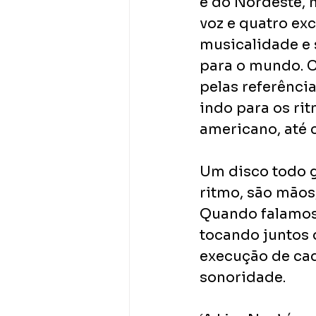
e do Nordeste, 
voz e quatro ex
musicalidade e 
para o mundo. C
pelas referênci
indo para os ri
americano, até 
Um disco todo g
ritmo, são mãos
Quando falamos 
tocando juntos 
execução de cad
sonoridade.