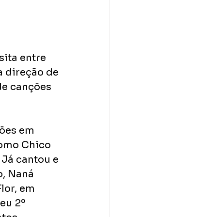
ita entre 
a direção de 
de canções 
ções em 
como Chico 
 Já cantou e 
, Naná 
lor, em 
eu 2º 