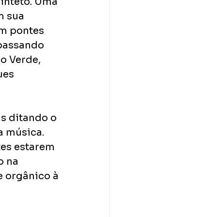
inteto. Uma 
m sua 
m pontes 
passando 
o Verde, 
ues 
s ditando o 
 música. 
tes estarem 
o na 
e orgânico à 