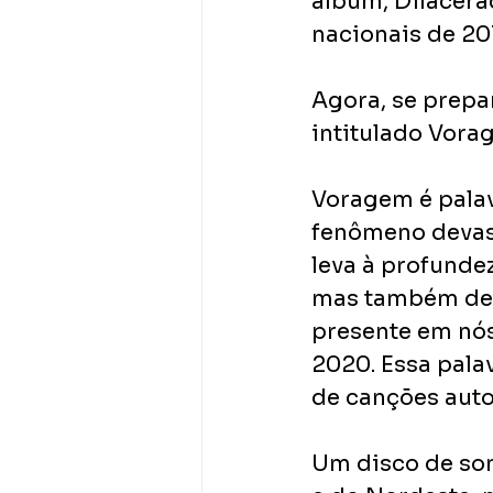
álbum, Dilacera
nacionais de 201
Agora, se prepa
intitulado Vora
Voragem é palav
fenômeno devast
leva à profunde
mas também de 
presente em nós
2020. Essa pala
de canções autor
Um disco de son