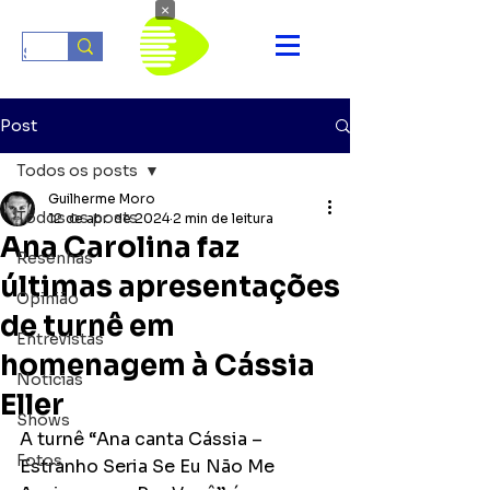
×
Post
Todos os posts
Guilherme Moro
Todos os posts
12 de abr. de 2024
2 min de leitura
Ana Carolina faz
Resenhas
últimas apresentações
Opinião
de turnê em
Entrevistas
homenagem à Cássia
Notícias
Eller
Shows
A turnê “Ana canta Cássia – 
Fotos
Estranho Seria Se Eu Não Me 