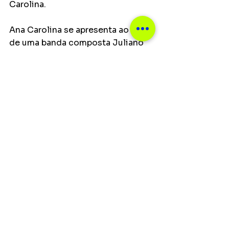
Carolina.
Ana Carolina se apresenta ao lado 
de uma banda composta Juliano 
Valle (teclados, programações, 
voz), Theo Silva (guitarras e 
violões), Lancaster Pinto (baixo e 
voz), Thiago Faria (violoncelo e 
voz), Cesinha (bateria, cajon, 
Kokoriko e voz), Leonardo Reis 
(percussão, cajon, Kokoriko e voz).
Shows
Ver tudo
Posts recentes