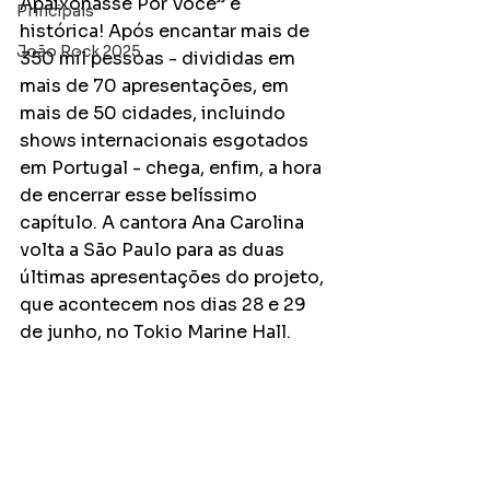
Apaixonasse Por Você” é 
Principais
histórica! Após encantar mais de 
João Rock 2025
350 mil pessoas - divididas em 
mais de 70 apresentações, em 
mais de 50 cidades, incluindo 
shows internacionais esgotados 
em Portugal - chega, enfim, a hora 
de encerrar esse belíssimo 
capítulo. A cantora Ana Carolina 
volta a São Paulo para as duas 
últimas apresentações do projeto, 
que acontecem nos dias 28 e 29 
de junho, no Tokio Marine Hall.