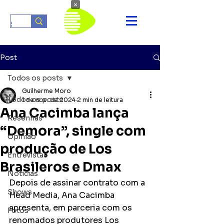
×
Post
Todos os posts
Guilherme Moro
Todos os posts
1 de nov. de 2024
2 min de leitura
Ana Cacimba lança
Resenhas
“Demora”, single com
Opinião
produção de Los
Entrevistas
Brasileros e Dmax
Notícias
Depois de assinar contrato com a 
Shows
Head Media, Ana Cacimba 
apresenta, em parceria com os 
Fotos
renomados produtores Los 