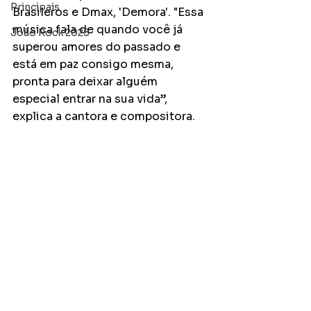
Principais
Brasileros e Dmax, 'Demora'. "Essa 
música fala de quando você já 
João Rock 2025
superou amores do passado e 
está em paz consigo mesma, 
pronta para deixar alguém 
especial entrar na sua vida”, 
explica a cantora e compositora.