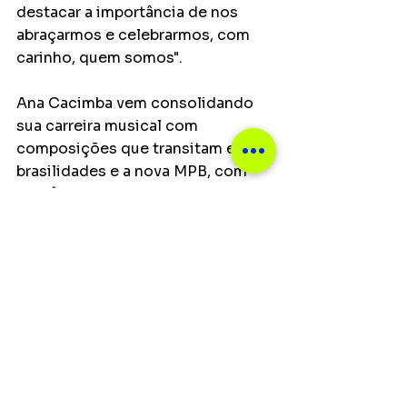
destacar a importância de nos 
abraçarmos e celebrarmos, com 
carinho, quem somos".
Ana Cacimba vem consolidando 
sua carreira musical com 
composições que transitam entre 
brasilidades e a nova MPB, com 
influências de artistas como Clara 
Nunes, Os Tincõas,Trio Ternura, 
Luedji Luna, Xênia França e Luiza 
Lian. Demora é uma continuação 
de sua jornada artística, que 
também explora suas raízes afro-
brasileiras e o diálogo com sua 
espiritualidade.
Notícias