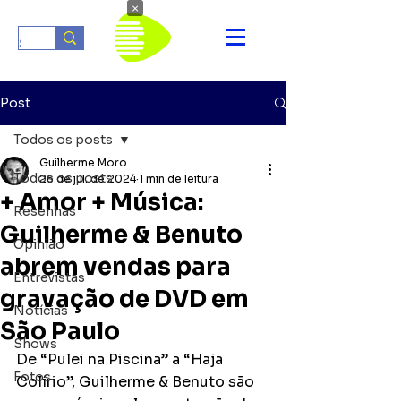
×
Post
Todos os posts
Guilherme Moro
Todos os posts
26 de jul. de 2024
1 min de leitura
+ Amor + Música:
Resenhas
Guilherme & Benuto
Opinião
abrem vendas para
Entrevistas
gravação de DVD em
Notícias
São Paulo
Shows
De “Pulei na Piscina” a “Haja 
Fotos
Colírio”, Guilherme & Benuto são 