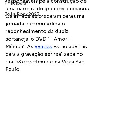
responsáveis pela construção de 
Principais
uma carreira de grandes sucessos. 
João Rock 2025
Os irmãos se preparam para uma 
jornada que consolida o 
reconhecimento da dupla 
sertaneja: o DVD "+ Amor + 
Música". As 
vendas 
estão abertas 
para a gravação ser realizada no 
dia 03 de setembro na Vibra São 
Paulo. 