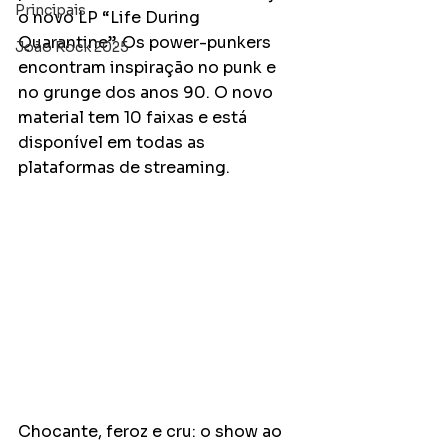
Principais
o novo LP “Life During 
Quarantine”. Os power-punkers 
João Rock 2025
encontram inspiração no punk e 
no grunge dos anos 90. O novo 
material tem 10 faixas e está 
disponível em todas as 
plataformas de streaming.
Chocante, feroz e cru: o show ao 