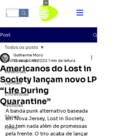
×
Post
Todos os posts
Guilherme Moro
Todos os posts
13 de abr. de 2022
1 min de leitura
Americanos do Lost in
Resenhas
Society lançam novo LP
Opinião
“Life During
Entrevistas
Quarantine”
Notícias
A banda punk alternativo baseada 
Shows
em Nova Jersey, Lost in Society, 
não tem nada além de promessas 
Fotos
pela frente. O trio acaba de lançar 