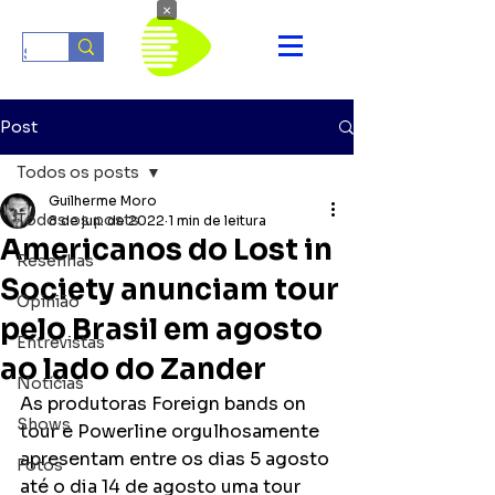
×
Post
Todos os posts
Guilherme Moro
Todos os posts
8 de jun. de 2022
1 min de leitura
Americanos do Lost in
Resenhas
Society anunciam tour
Opinião
pelo Brasil em agosto
Entrevistas
ao lado do Zander
Notícias
As produtoras Foreign bands on 
Shows
tour e Powerline orgulhosamente 
apresentam entre os dias 5 agosto 
Fotos
até o dia 14 de agosto uma tour 