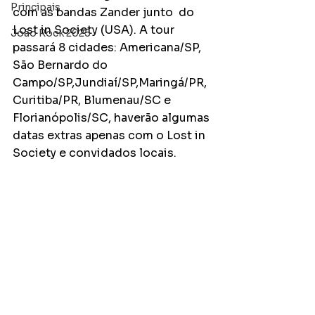
Principais
com as bandas Zander junto  do 
Lost in Society (USA). A tour 
João Rock 2025
passará 8 cidades: Americana/SP, 
São Bernardo do 
Campo/SP,Jundiaí/SP,Maringá/PR,
Curitiba/PR, Blumenau/SC e 
Florianópolis/SC, haverão algumas 
datas extras apenas com o Lost in 
Society e convidados locais.