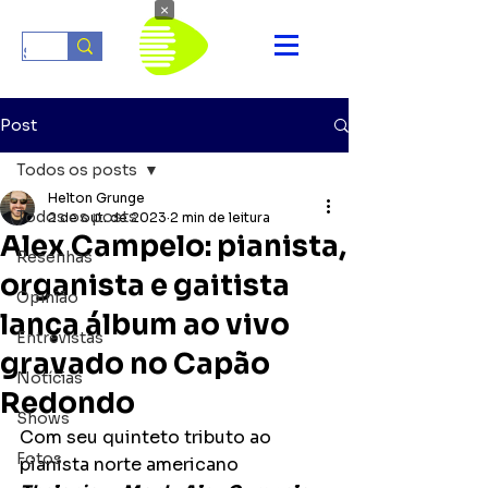
×
Post
Todos os posts
Helton Grunge
Todos os posts
2 de out. de 2023
2 min de leitura
Alex Campelo: pianista,
Resenhas
organista e gaitista
Opinião
lança álbum ao vivo
Entrevistas
gravado no Capão
Notícias
Redondo
Shows
Com seu quinteto tributo ao 
Fotos
pianista norte americano 