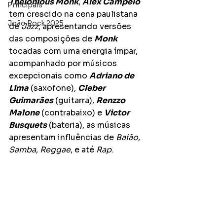
Thelonious Monk
, 
Alex Campelo
Principais
tem crescido na cena paulistana 
João Rock 2025
de 
Jazz
, apresentando versões 
das composições de 
Monk
tocadas com uma energia ímpar, 
acompanhado por músicos 
excepcionais como 
Adriano de 
Lima
 (saxofone), 
Cleber 
Guimarães
 (guitarra), 
Renzzo 
Malone
 (contrabaixo) e 
Victor 
Busquets
 (bateria), as músicas 
apresentam influências de 
Baião
, 
Samba
, 
Reggae
, e até 
Rap
.