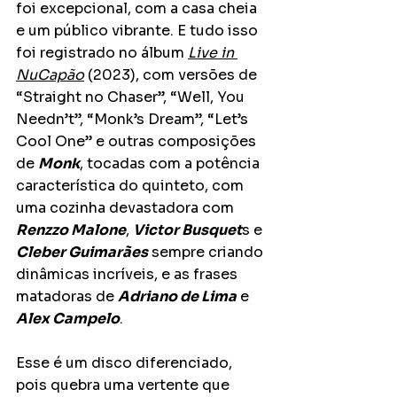
foi excepcional, com a casa cheia 
e um público vibrante. E tudo isso 
foi registrado no álbum 
Live in 
NuCapão
 (2023), com versões de 
“Straight no Chaser”, “Well, You 
Needn’t”, “Monk’s Dream”, “Let’s 
Cool One” e outras composições 
de 
Monk
, tocadas com a potência 
característica do quinteto, com 
uma cozinha devastadora com 
Renzzo Malone
, 
Victor Busquet
s e 
Cleber Guimarães
 sempre criando 
dinâmicas incríveis, e as frases 
matadoras de 
Adriano de Lima
 e 
Alex Campelo
. 
Esse é um disco diferenciado, 
pois quebra uma vertente que 