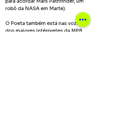
para acordar Mars Pathfinder, um 
robô da NASA em Marte).
O Poeta também está nas vozes 
dos maiores intérpretes da MPB. 
Primeiro foi Elza Soares que fez 
de "Malandro” um sucesso que 
tem atravessado décadas. Depois 
veio Beth Carvalho, Alcione, Leci 
Brandão, Ney Matogrosso, Zeca 
Pagodinho, Martinho da Vila, Dona 
Ivone Lara, Jorge Vercilo, Emilio 
Santiago, Negritude Jr., 
Exaltasamba, Art Popular, Elba 
Ramalho, Jair Rodrigues e outros. 
Para mais informações sobre o 
evento, compra de ingressos e 