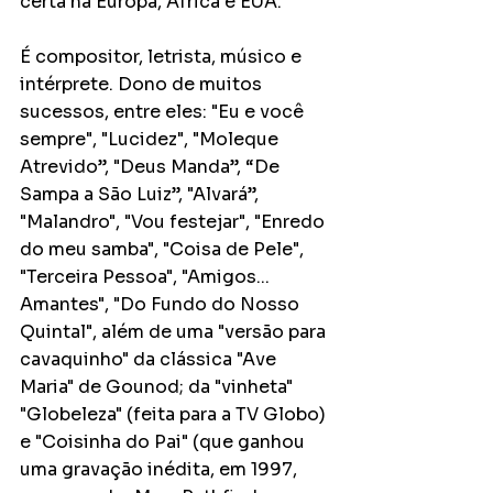
certa na Europa, África e EUA. 
É compositor, letrista, músico e 
intérprete. Dono de muitos 
sucessos, entre eles: "Eu e você 
sempre", "Lucidez", "Moleque 
Atrevido”, "Deus Manda”, “De 
Sampa a São Luiz”, "Alvará”, 
"Malandro", "Vou festejar", "Enredo 
do meu samba", "Coisa de Pele", 
"Terceira Pessoa", "Amigos... 
Amantes", "Do Fundo do Nosso 
Quintal", além de uma "versão para 
cavaquinho" da clássica "Ave 
Maria" de Gounod; da "vinheta" 
"Globeleza" (feita para a TV Globo) 
e "Coisinha do Pai" (que ganhou 
uma gravação inédita, em 1997, 