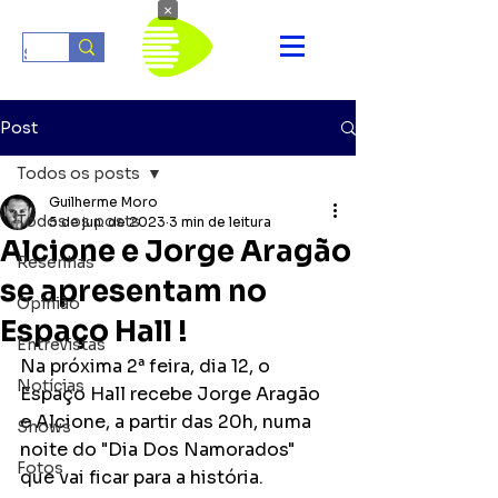
×
Post
Todos os posts
Guilherme Moro
Todos os posts
5 de jun. de 2023
3 min de leitura
Alcione e Jorge Aragão
Resenhas
se apresentam no
Opinião
Espaço Hall !
Entrevistas
Na próxima 2ª feira, dia 12, o 
Notícias
Espaço Hall recebe Jorge Aragão 
e Alcione, a partir das 20h, numa 
Shows
noite do "Dia Dos Namorados" 
Fotos
que vai ficar para a história.