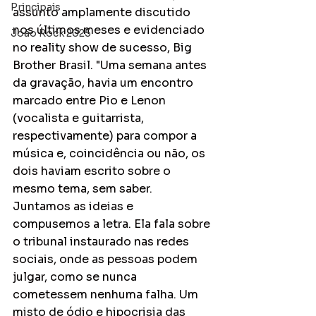
Principais
assunto amplamente discutido 
nos últimos meses e evidenciado 
João Rock 2025
no reality show de sucesso, Big 
Brother Brasil. "Uma semana antes 
da gravação, havia um encontro 
marcado entre Pio e Lenon 
(vocalista e guitarrista, 
respectivamente) para compor a 
música e, coincidência ou não, os 
dois haviam escrito sobre o 
mesmo tema, sem saber. 
Juntamos as ideias e 
compusemos a letra. Ela fala sobre 
o tribunal instaurado nas redes 
sociais, onde as pessoas podem 
julgar, como se nunca 
cometessem nenhuma falha. Um 
misto de ódio e hipocrisia das 