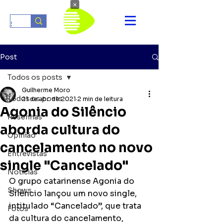
×
Post
Todos os posts
Guilherme Moro
Todos os posts
21 de abr. de 2021
2 min de leitura
Agonia do Silêncio
Resenhas
aborda cultura do
Opinião
cancelamento no novo
Entrevistas
single "Cancelado"
Notícias
O grupo catarinense Agonia do 
Shows
Silêncio lançou um novo single, 
intitulado “Cancelado”, que trata 
Fotos
da cultura do cancelamento, 