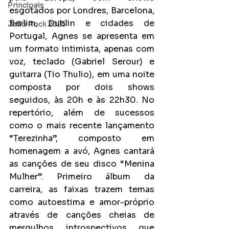
Principais
esgotados por Londres, Barcelona, 
Berlim, Dublin e cidades de 
João Rock 2025
Portugal, Agnes se apresenta em 
um
formato intimista, apenas com 
voz, teclado (Gabriel Serour) e 
guitarra (Tio Thulio), em uma noite 
composta por dois shows 
seguidos, às 20h e às 22h30. No 
repertório, além de sucessos 
como o mais recente lançamento 
“Terezinha”, composto em 
homenagem a avó, Agnes cantará 
as canções de seu disco “Menina 
Mulher”. Primeiro álbum da 
carreira, as faixas trazem temas 
como autoestima e amor-próprio 
através de canções cheias de 
mergulhos introspectivos que 