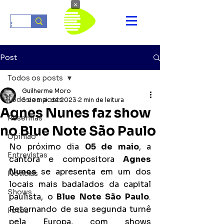
×
Post
Todos os posts
Guilherme Moro
Todos os posts
5 de mai. de 2023
2 min de leitura
Agnes Nunes faz show
Resenhas
no Blue Note São Paulo
Opinião
No próximo dia 
05 de maio
, a 
Entrevistas
cantora e compositora 
Agnes 
Nunes 
se apresenta em um dos 
Notícias
locais mais badalados da capital 
Shows
paulista, o
 Blue Note São Paulo
. 
Retornando de sua segunda turnê 
Fotos
pela Europa, com shows 