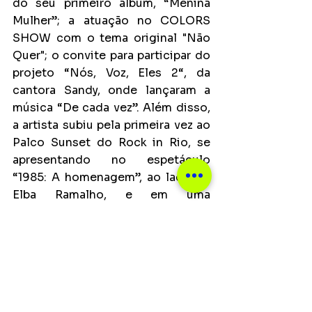
do seu primeiro álbum, “Menina 
Mulher”; a atuação no COLORS 
SHOW com o tema original "Não 
Quer"; o convite para participar do 
projeto “Nós, Voz, Eles 2“, da 
cantora Sandy, onde lançaram a 
música “De cada vez”. Além disso, 
a artista subiu pela primeira vez ao 
Palco Sunset do Rock in Rio, se 
apresentando no espetáculo 
“1985: A homenagem”, ao lado de 
Elba Ramalho, e em uma 
homenagem especial à Elza 
Soares, ao lado de nomes como 
Gaby Amarantos, Caio Prado, 
Larissa Luz, Majur e Mart’nália.