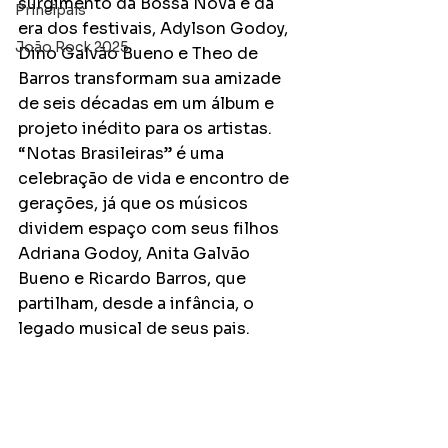
surgimento da Bossa Nova e da 
Principais
era dos festivais, Adylson Godoy, 
João Rock 2025
Dino Galvão Bueno e Theo de 
Barros transformam sua amizade 
de seis décadas em um álbum e 
projeto inédito para os artistas. 
“Notas Brasileiras” é uma 
celebração de vida e encontro de 
gerações, já que os músicos 
dividem espaço com seus filhos 
Adriana Godoy, Anita Galvão 
Bueno e Ricardo Barros, que 
partilham, desde a infância, o 
legado musical de seus pais. 