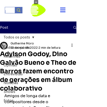
×
Post
Todos os posts
Guilherme Moro
Todos os posts
12 de mai. de 2022
2 min de leitura
Adylson Godoy, Dino
Resenhas
Galvão Bueno e Theo de
Opinião
Barros fazem encontro
Entrevistas
de gerações em álbum
Notícias
colaborativo
Shows
Amigos de longa data e 
Fotos
compositores desde o 