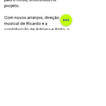
projeto.
Com novos arranjos, direção 
musical de Ricardo e a 
contribuição de Adriana e Anita, o 
disco “Notas Brasileiras” se 
coloca como um resgate de uma 
época da música brasileira de 
maneira intimista e afetuosa, 
numa conversa entre amigos, nos 
ensinamentos de pais para filhos. 