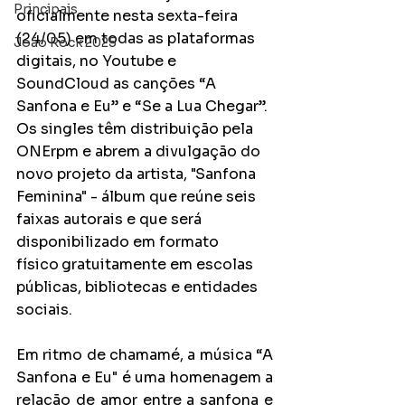
Principais
oficialmente nesta sexta-feira 
(24/05) em todas as 
plataformas 
João Rock 2025
digitais, no Youtube e 
SoundCloud as canções “A 
Sanfona e Eu” e “Se a Lua Chegar”. 
Os singles têm distribuição pela 
ONErpm e abrem a divulgação do 
novo projeto da artista, "Sanfona 
Feminina" - álbum que reúne seis 
faixas autorais e que será 
disponibilizado em formato 
físico
gratuitamente em escolas 
públicas, bibliotecas e entidades 
sociais.
Em ritmo de chamamé, a música “A 
Sanfona e Eu" é uma homenagem a 
relação de amor entre a sanfona e 