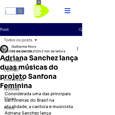
×
Post
Todos os posts
Guilherme Moro
Todos os posts
24 de mai. de 2024
2 min de leitura
Adriana Sanchez lança
Resenhas
duas músicas do
Opinião
projeto Sanfona
Entrevistas
Feminina
Notícias
Considerada uma das principais 
Shows
sanfoneiras do Brasil na 
atualidade, a cantora e musicista 
Fotos
Adriana Sanchez lança 