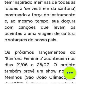
tem inspirado meninas de todas as 
idades a ‘se vestirem da sanfona’, 
mostrando a força do instrumento 
e, ao mesmo tempo, sua doçura 
com canções que levam os 
ouvintes a uma viagem de cultura 
e sotaques do nosso país.
Os próximos lançamentos do 
"Sanfona Feminina" acontecem nos 
dias 21/06 e 26/07. O projeto 
também prevê̂ um show no CEU 
Meninos (São João Clímaco) no 
dia 10/06, às 14 horas, com entrada 
gratuita e a apresentação de um 
teaser dos bastidores da gravação 
com tradução em LIBRAS.
Notícias