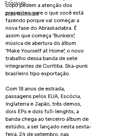
Principais
copo pedem a atenção dos 
presentes: pare o que você está 
João Rock 2025
fazendo porque vai começar a 
nova fase do Abraskadabra. É 
assim que começa ‘Bunkers’, 
música de abertura do álbum 
‘Make Yourself at Home’, o novo 
trabalho dessa banda de sete 
integrantes de Curitiba. Ska-punk 
brasileiro tipo exportação.
Com 18 anos de estrada, 
passagens pelos EUA, Escócia, 
Inglaterra e Japão, três demos, 
dois EPs e dois full-lenghts, a 
banda chega ao terceiro álbum de 
estúdio, a ser lançado nesta sexta-
feira, 24 de setembro, nas 