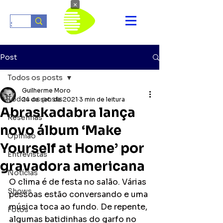
×
Post
Todos os posts
Guilherme Moro
Todos os posts
24 de set. de 2021
3 min de leitura
Abraskadabra lança
Resenhas
novo álbum ‘Make
Opinião
Yourself at Home’ por
Entrevistas
gravadora americana
Notícias
O clima é de festa no salão. Várias 
Shows
pessoas estão conversando e uma 
música toca ao fundo. De repente, 
Fotos
algumas batidinhas do garfo no 