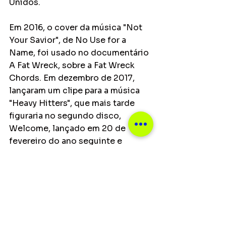
Unidos.
Em 2016, o cover da música "Not 
Your Savior", de No Use for a 
Name, foi usado no documentário 
A Fat Wreck, sobre a Fat Wreck 
Chords. Em dezembro de 2017, 
lançaram um clipe para a música 
"Heavy Hitters", que mais tarde 
figuraria no segundo disco, 
Welcome, lançado em 20 de 
fevereiro do ano seguinte e 
gravado ao longo de 14 dias numa 
casa alugada, com toda a 
produção, gravação, mixagem, 
etc. executada pelos próprios 
membros. Pouco após o 
lançamento, foram mencionados 