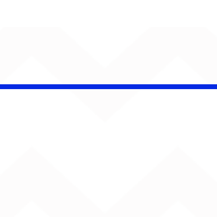
iel Elias faz da
ica uma herança de
r em “Canções Para
co e Malu”