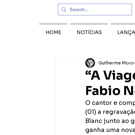
HOME
NOTÍCIAS
LANÇ
Guilherme Moro
“A Viag
Fabio 
O cantor e comp
(01) a regravaçã
Blanc junto ao 
ganha uma nova r