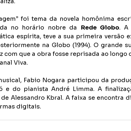
aliza.
agem” foi tema da novela homônima escrit
ida no horário nobre da 
Rede Globo
. A
tica espírita, teve a sua primeira versão e
osteriormente na Globo (1994). O grande su
z com que a obra fosse reprisada ao longo d
nal Viva. 
usical, Fabio Nogara participou da produç
Tó e do pianista André Limma. A finalizaç
 de Alessandro Kbral. A faixa se encontra d
rmas digitais.