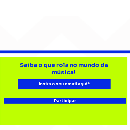
Gui Isnard conduz o ZERØ
Gabr
entre memória e
mús
Saiba o que rola no mundo da
reinvenção em “Labirinto
amo
música!
21”
Chi
Participar