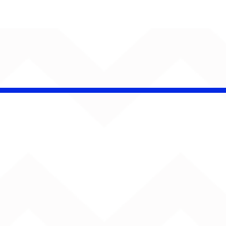
AUMENTA O SOM!
Semana estreia com
retorno de Jão, Ariana
Grande, Sorriso Maroto e
mais