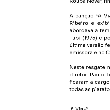
Roupa Nova”, fin
A canção “A Vi
Ribeiro e exib
abordava a temá
Tupi (1975) e p
última versão fe
emissora e no Ca
Neste resgate m
diretor Paulo 
ficaram a cargo
todas as platafo