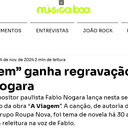
×
AMENTOS
ENTREVISTAS
JOÃO ROCK
4 de nov. de 2024
2 min de leitura
em” ganha regravaçã
Nogara
ositor paulista Fabio Nogara lança nesta sex
o da obra “
A Viagem
”. A canção, de autoria d
grupo Roupa Nova, foi tema de novela há 30 
eleitura na voz de Fabio. 