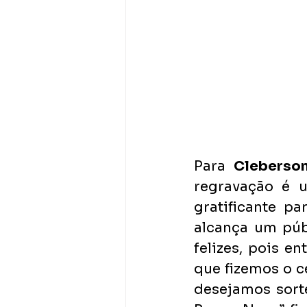
Para 
Cleberso
regravação é 
gratificante p
alcança um púb
felizes, pois 
que fizemos o ce
desejamos sort