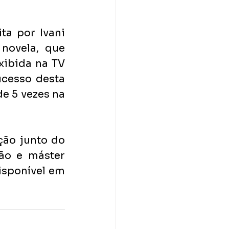
a por Ivani 
 novela, que 
xibida na TV 
cesso desta 
e 5 vezes na 
ão junto do 
ão e máster 
isponível em 