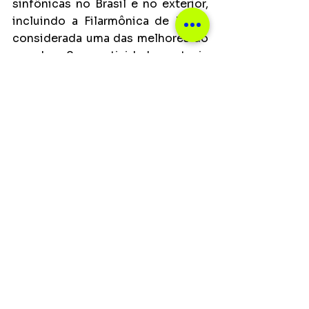
sinfônicas no Brasil e no exterior, 
incluindo a Filarmônica de Israel, 
considerada uma das melhores do 
mundo. Suas atividades atuais 
incluem uma parceria de mais de 
10 anos com a cantora Mônica 
Salmaso, a regência e direção da 
Orquestra Jovem Tom Jobim, e 
seu trio com o saxofonista inglês 
John Surman, um dos maiores 
expoentes do jazz europeu.
Ver tudo
Posts recentes