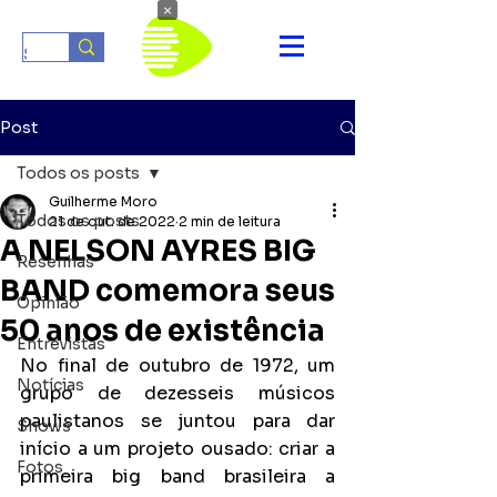
×
Post
Todos os posts
Guilherme Moro
Todos os posts
21 de out. de 2022
2 min de leitura
A NELSON AYRES BIG
Resenhas
BAND comemora seus
Opinião
50 anos de existência
Entrevistas
No final de outubro de 1972, um 
Notícias
grupo de dezesseis músicos 
paulistanos se juntou para dar 
Shows
início a um projeto ousado: criar a 
Fotos
primeira big band brasileira a 