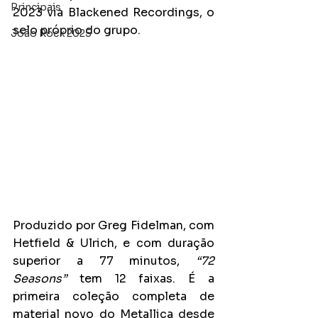
Principais
2023 via Blackened Recordings, o 
selo próprio do grupo. 
João Rock 2025
Produzido por Greg Fidelman, com 
Hetfield & Ulrich, e com duração 
superior a 77 minutos, 
“72 
Seasons”
 tem 12 faixas. É a 
primeira coleção completa de 
material novo do Metallica desde 