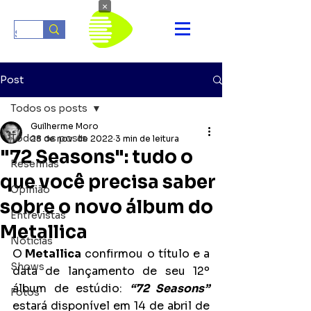
×
Post
Todos os posts
Guilherme Moro
Todos os posts
28 de nov. de 2022
3 min de leitura
"72 Seasons": tudo o
Resenhas
que você precisa saber
Opinião
sobre o novo álbum do
Entrevistas
Metallica
Notícias
O
 Metallica
 confirmou o título e a 
Shows
data de lançamento de seu 12º 
álbum de estúdio: 
“72 Seasons”
Fotos
estará disponível em 14 de abril de 