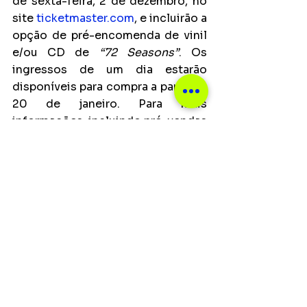
de sexta-feira, 2 de dezembro, no 
site 
ticketmaster.com
, e incluirão a 
opção de pré-encomenda de vinil 
e/ou CD de 
“72 Seasons”
. Os 
ingressos de um dia estarão 
disponíveis para compra a partir de 
20 de janeiro. Para mais 
informações, incluindo pré-vendas 
em fã-clube, experiências 
‘enriquecidas’ e muito mais, 
acesse 
https://metallica.com/news/2022-
11-28-m72-world-tour.html
 .
Uma parte dos lucros de cada 
bilhete vendido irá para a fundação 
All Within My Hands, da própria 
banda, fundada em 2017. Os 