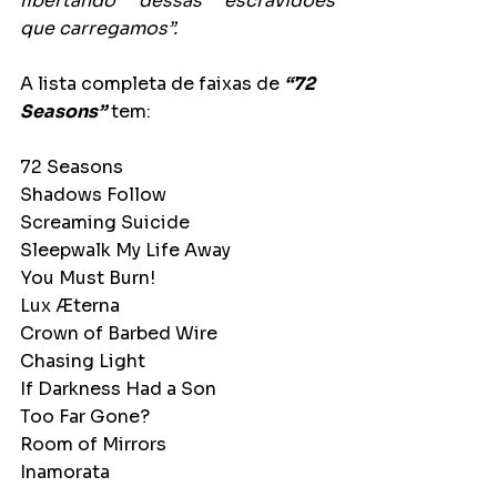
libertando dessas escravidões 
que carregamos”.
A lista completa de faixas de 
“72 
Seasons”
 tem:
72 Seasons
Shadows Follow
Screaming Suicide
Sleepwalk My Life Away
You Must Burn!
Lux Æterna
Crown of Barbed Wire
Chasing Light
If Darkness Had a Son
Too Far Gone?
Room of Mirrors
Inamorata