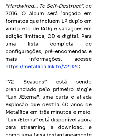
“Hardwired… To Self-Destruct”
, de 
2016. O álbum será lançado em 
formatos que incluem LP duplo em 
vinil preto de 140g e variaçoes em 
edição limitada, CD e digital. Para 
uma lista completa de 
configurações, pré-encomendas e 
mais informações, acesse 
https://metallica.lnk.to/72D2C
 .
“72 Seasons” está sendo 
prenunciado pelo primeiro single 
“Lux Æterna”, uma curta e afiada 
explosão que destila 40 anos de 
Metallica em três minutos e meio. 
“Lux Æterna” está disponível agora 
para streaming e download, e 
como uma faixa instantaneamente 