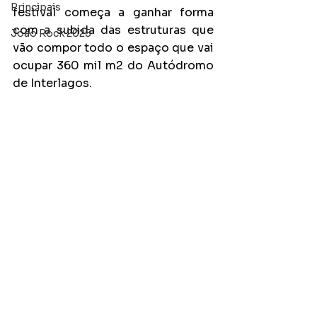
Principais
festival começa a ganhar forma 
com a subida das estruturas que 
João Rock 2025
vão compor todo o espaço que vai 
ocupar 360 mil m2 do Autódromo 
de Interlagos. 