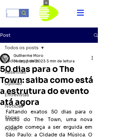
×
Post
Todos os posts
Guilherme Moro
Todos os posts
14 de jul. de 2023
3 min de leitura
50 dias para o The
Resenhas
Town: saiba como está
Opinião
a estrutura do evento
Entrevistas
atá agora
Notícias
Faltando exatos 50 dias para o 
Shows
início do The Town, uma nova 
cidade começa a ser erguida em 
Fotos
São Paulo: a Cidade da Música. O 