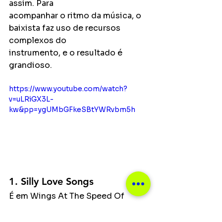
assim. Para
acompanhar o ritmo da música, o 
baixista faz uso de recursos 
complexos do
instrumento, e o resultado é 
grandioso.
https://www.youtube.com/watch?
v=uLRiGX3L-
kw&pp=ygUMbGFkeSBtYWRvbm5h
1. Silly Love Songs
É em Wings At The Speed Of 
Sound (1976) que Paul entrega 
umas das canções