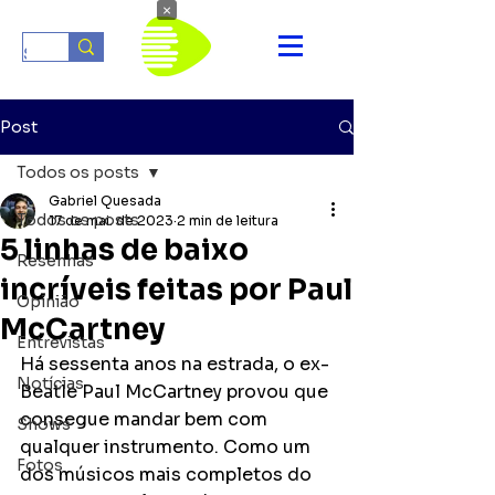
×
Post
Todos os posts
Gabriel Quesada
Todos os posts
17 de mai. de 2023
2 min de leitura
5 linhas de baixo
Resenhas
incríveis feitas por Paul
Opinião
McCartney
Entrevistas
Há sessenta anos na estrada, o ex-
Notícias
Beatle Paul McCartney provou que 
consegue mandar bem com 
Shows
qualquer instrumento. Como um 
Fotos
dos músicos mais completos do 