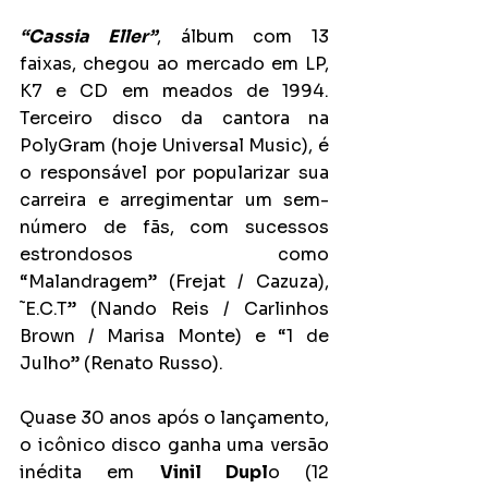
“Cassia Eller”
, álbum com 13 
faixas, chegou ao mercado em LP, 
K7 e CD em meados de 1994. 
Terceiro disco da cantora na 
PolyGram (hoje Universal Music), é 
o responsável por popularizar sua 
carreira e arregimentar um sem-
número de fãs, com sucessos 
estrondosos como 
“Malandragem” (Frejat / Cazuza), 
˜E.C.T” (Nando Reis / Carlinhos 
Brown / Marisa Monte) e “1 de 
Julho” (Renato Russo).
Quase 30 anos após o lançamento, 
o icônico disco ganha uma versão 
inédita em 
Vinil Dupl
o (12 