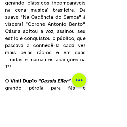
gerando clássicos incomparáveis 
na cena musical brasileira. Da 
suave “Na Cadência do Samba” à 
visceral “Coroné Antonio Bento”, 
Cássia soltou a voz, assinou seu 
estilo e conquistou o público, que 
passava a conhecê-la cada vez 
mais pelas rádios e em suas 
tímidas e marcantes aparições na 
TV.
O 
Vinil Duplo 
“Cassia Eller”
 é uma 
grande pérola para fãs e 
colecionadores. E traz em si um 
momento histórico-musical 
marcante do Brasil, com uma 
artista que ajudou a quebrar tabus 
numa sociedade que já 