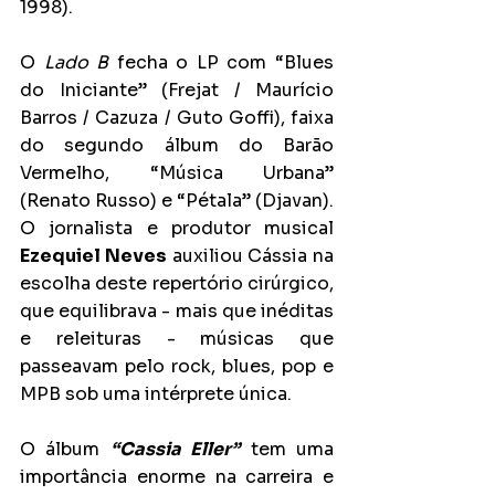
1998).
O 
Lado B
 fecha o LP com “Blues 
do Iniciante” (Frejat / Maurício 
Barros / Cazuza / Guto Goffi), faixa 
do segundo álbum do Barão 
Vermelho, “Música Urbana” 
(Renato Russo) e “Pétala” (Djavan). 
O jornalista e produtor musical 
Ezequiel Neves
 auxiliou Cássia na 
escolha deste repertório cirúrgico, 
que equilibrava - mais que inéditas 
e releituras - músicas que 
passeavam pelo rock, blues, pop e 
MPB sob uma intérprete única. 
O álbum 
“Cassia Eller”
 tem uma 
importância enorme na carreira e 