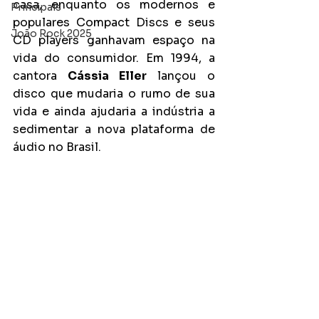
casa, enquanto os modernos e 
Principais
populares Compact Discs e seus 
João Rock 2025
CD players ganhavam espaço na 
vida do consumidor. Em 1994, a 
cantora 
Cássia Eller
 lançou o 
disco que mudaria o rumo de sua 
vida e ainda ajudaria a indústria a 
sedimentar a nova plataforma de 
áudio no Brasil.