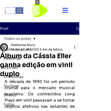
×
Post
Todos os posts
Guilherme Moro
Todos os posts
14 de out. de 2022
3 min de leitura
Álbum da Cássia Eller
Resenhas
ganha edição em vinil
Opinião
duplo
Entrevistas
A década de 1990 foi um período 
Notícias
crucial para o mercado musical 
brasileiro. Os conhecidos Long 
Shows
Plays em vinil passavam a se tornar 
Fotos
objetos afetivos nas estantes de 